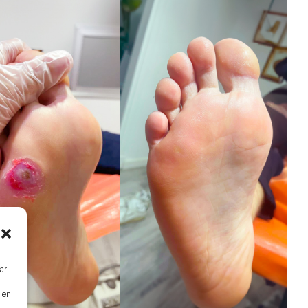
ar
s en