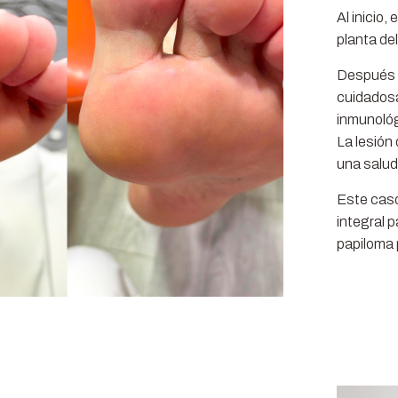
Al inicio
planta de
Después d
cuidadosa
inmunológ
La lesión 
una salud
Este caso
integral p
papiloma 