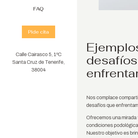
FAQ
Pide cita
Ejemplos
Calle Cairasco 5, 1ºC
desafíos
Santa Cruz de Tenerife,
enfrenta
38004
Nos complace compartir 
desafíos que enfrentamo
Ofrecemos una mirada t
condiciones podológica
Nuestro objetivo es bri