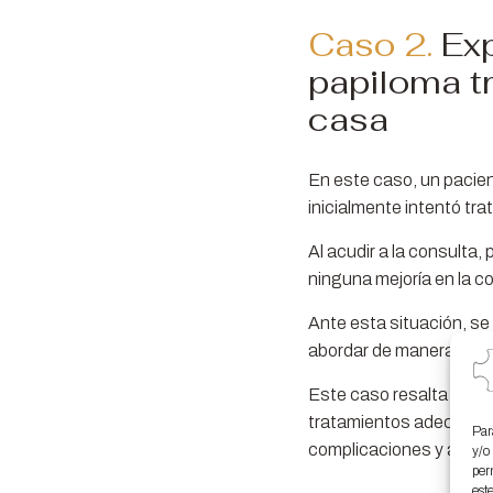
Caso 2.
Ex
papiloma t
casa
En este caso, un pacie
inicialmente intentó tra
Al acudir a la consulta,
ninguna mejoría en la co
Ante esta situación, se 
abordar de manera efect
Este caso resalta la im
tratamientos adecuados 
Par
complicaciones y asegu
y/o
per
est