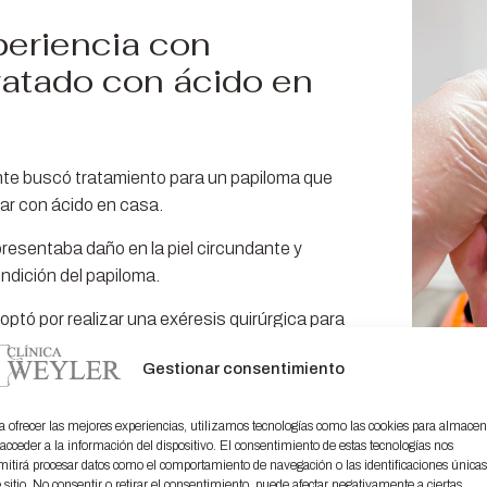
periencia con
ratado con ácido en
nte buscó tratamiento para un papiloma que
tar con ácido en casa.
 presentaba daño en la piel circundante y
ndición del papiloma.
optó por realizar una exéresis quirúrgica para
iva el problema.
Gestionar consentimiento
portancia de buscar orientación profesional y
desde el principio para evitar
a ofrecer las mejores experiencias, utilizamos tecnologías como las cookies para almacen
rar una recuperación exitosa.
 acceder a la información del dispositivo. El consentimiento de estas tecnologías nos
mitirá procesar datos como el comportamiento de navegación o las identificaciones única
e sitio. No consentir o retirar el consentimiento, puede afectar negativamente a ciertas