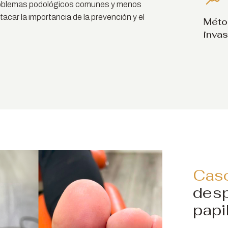
roblemas podológicos comunes y menos
car la importancia de la prevención y el
Méto
inva
Cas
desp
papi