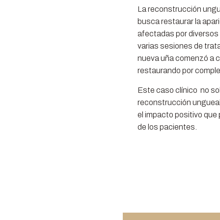
La reconstrucción ungu
busca restaurar la apar
afectadas por diverso
varias sesiones de trat
nueva uña comenzó a cr
restaurando por completo
Este caso clínico no sol
reconstrucción ungueal 
el impacto positivo que
de los pacientes.