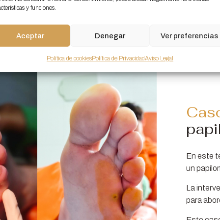
cterísticas y funciones.
Aceptar
Denegar
Ver preferencias
Política de cookies
Política de Privacidad
Aviso Legal
Caso
papi
En este t
un papilo
La interv
para abor
Este caso