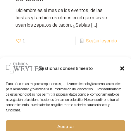
Diciembre es el mes de los eventos, de las
fiestas y también es el mes en el que más se
usan los zapatos de tacón. ¿Sabías
[…]
1
Seguir leyendo
Gestionar consentimiento
Para ofrecer las mejores experiencias, utilizamos tecnologías como las cookies
para almacenar y/o acceder a la información del dispositivo. El consentimiento
de estas tecnologías nos permitirá procesar datos como el comportamiento de
navegación o las identificaciones únicas en este sitio. No consentir o retirar el
Servicios de podología, estudios biomecánicos y
consentimiento, puede afectar negativamente a ciertas características y
cirugía M.I.S especializada en Santa Cruz de Tenerife
funciones.
Aceptar