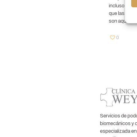
incluso sup
que las plant
son aquellas
0
Servicios de pod
biomecánicos y c
especializada en