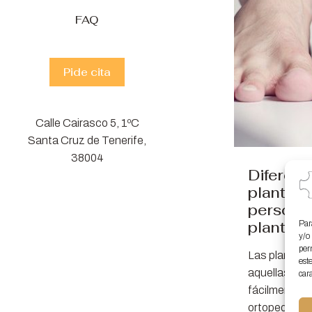
FAQ
Pide cita
Calle Cairasco 5, 1ºC
Santa Cruz de Tenerife,
38004
Diferenc
plantilla
personal
plantill
Par
y/o
per
Las plantill
est
aquellas que
cara
fácilmente e
ortopedias, 