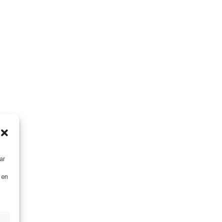
ar
s en