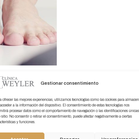
ias entre
Gestionar consentimiento
s
izadas y
as genéricas
a ofrecer las mejores experiencias, utilizamos tecnologías como las cookies para almacen
 acceder a la información del dispositivo. El consentimiento de estas tecnologías nos
mitirá procesar datos como el comportamiento de navegación o las identificaciones única
as genéricas son
e sitio. No consentir o retirar el consentimiento, puede afectar negativamente a ciertas
 se pueden obtener
cterísticas y funciones.
n farmacias,
tiendas deportivas e