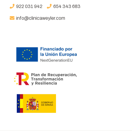
922 031 942
654 343 683
info@clinicaweyler.com