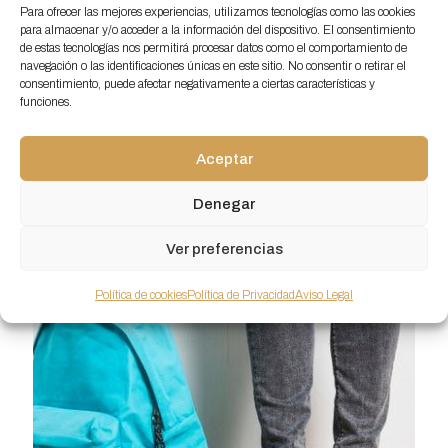
Para ofrecer las mejores experiencias, utilizamos tecnologías como las cookies
para almacenar y/o acceder a la información del dispositivo. El consentimiento
Después de superar las primeras semanas de
de estas tecnologías nos permitirá procesar datos como el comportamiento de
clase en las que los niños se adaptan al nuevo
navegación o las identificaciones únicas en este sitio. No consentir o retirar el
consentimiento, puede afectar negativamente a ciertas características y
curso, comienzan a llenar sus mochilas con el
funciones.
material
[…]
Aceptar
0
Seguir leyendo
Denegar
Ver preferencias
Política de cookies
Política de Privacidad
Aviso Legal