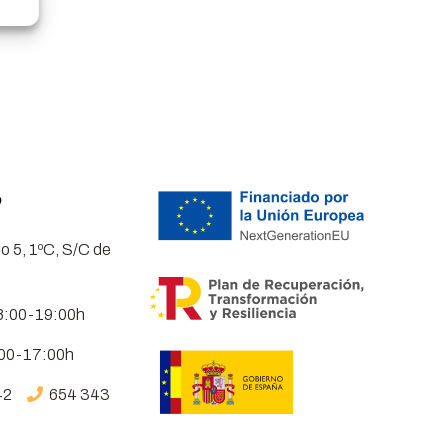
o
o 5, 1ºC, S/C de
8:00-19:00h
:00-17:00h
42
654 343