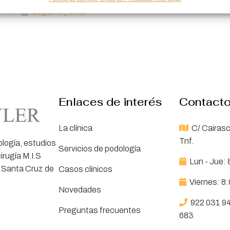
Seguir leyendo
Enlaces de interés
Contact
La clínica
C/ Cairasc
Tnf.
ología, estudios
Servicios de podología
irugía M.I.S
Lun - Jue: 
 Santa Cruz de
Casos clínicos
Viernes: 8
Novedades
922 031 9
Preguntas frecuentes
683