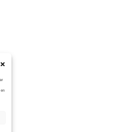
ar
s en