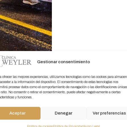
Gestionar consentimiento
o un estudio
sada?
a ofrecer las mejores experiencias, utilizamos tecnologías como las cookies para almacen
 acceder a la información del dispositivo. El consentimiento de estas tecnologías nos
mitirá procesar datos como el comportamiento de navegación o las identificaciones única
 la marcha y el estudio
e sitio. No consentir o retirar el consentimiento, puede afectar negativamente a ciertas
consiste en una serie
cterísticas y funciones.
ue permiten analizar el
 los pies de una
Aceptar
Denegar
Ver preferencias
Política de cookies
Política de Privacidad
Aviso Legal