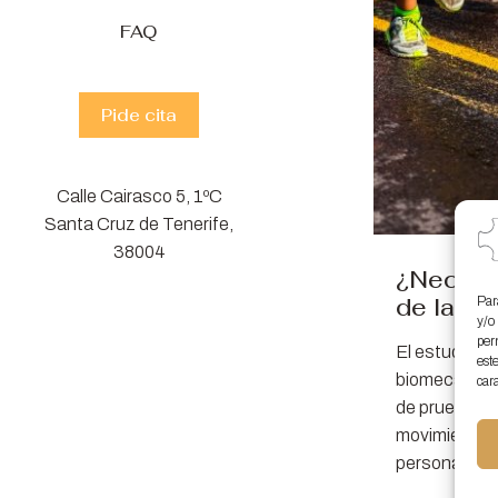
FAQ
Pide cita
Calle Cairasco 5, 1ºC
Santa Cruz de Tenerife,
38004
¿Necesit
de la pi
Par
y/o
per
El estudio de
est
biomecánico 
cara
de pruebas q
movimiento y
persona
[…]