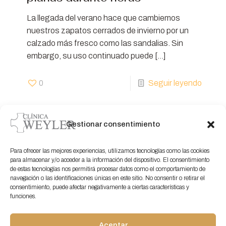
La llegada del verano hace que cambiemos
nuestros zapatos cerrados de invierno por un
calzado más fresco como las sandalias. Sin
embargo, su uso continuado puede
[…]
0
Seguir leyendo
Gestionar consentimiento
Para ofrecer las mejores experiencias, utilizamos tecnologías como las cookies
para almacenar y/o acceder a la información del dispositivo. El consentimiento
de estas tecnologías nos permitirá procesar datos como el comportamiento de
navegación o las identificaciones únicas en este sitio. No consentir o retirar el
Servicios de podología, estudios biomecánicos y
consentimiento, puede afectar negativamente a ciertas características y
funciones.
cirugía M.I.S especializada en Santa Cruz de Tenerife
Aceptar